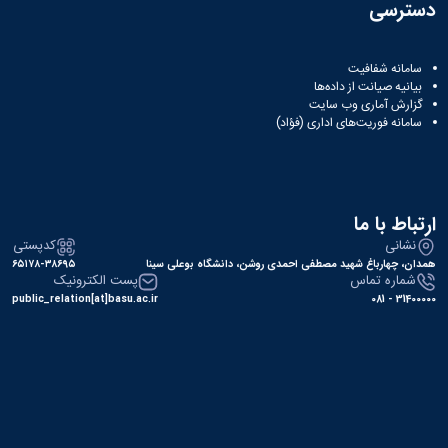
دسترسی
سامانه شفافیت
بیانیه صیانت از داده‌ها
گزارش آماری وب‌ سایت
سامانه فوریت‌های اداری (فؤاد)
ارتباط با ما
نشانی
کدپستی
همدان، چهارباغ شهید مصطفی احمدی روشن، دانشگاه بوعلی سینا
۶۵۱۷۸-۳۸۶۹۵
شماره تماس
پست الکترونیک
public_relation[at]basu.ac.ir
31400000 - 081