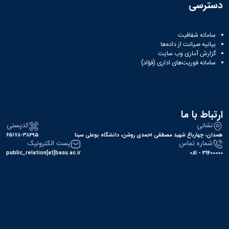
دسترسی
سامانه شفافیت
بیانیه صیانت از داده‌ها
گزارش آماری وب‌ سایت
سامانه فوریت‌های اداری (فؤاد)
ارتباط با ما
نشانی
کدپستی
همدان، چهارباغ شهید مصطفی احمدی روشن، دانشگاه بوعلی سینا
۶۵۱۷۸-۳۸۶۹۵
شماره تماس
پست الکترونیک
public_relation[at]basu.ac.ir
31400000 - 081