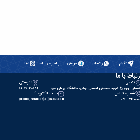
تلگرام
واتساپ
سروش
پیام رسان بله
ایتا
رتباط با ما
نشانی
کدپستی
مدان، چهارباغ شهید مصطفی احمدی روشن، دانشگاه بوعلی سینا
۶۵۱۷۸-۳۸۶۹۵
شماره تماس
پست الکترونیک
public_relation[at]basu.ac.ir
31400000 - 0