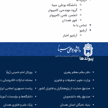
درباره ما
دانشگاه بوعلی سینا
گروه مهندسی کامپیوتر
انجمن علمی کامپیوتر
شهر همدان
تماس با ما
آرشیو
آرشیو اخبار
پیوندها
دفتر مقام معظم رهبری
پورتال امام خمینی (ره)
وزارت علوم، تحقیقات و فناوری
سامانه تدارکات الکترونیکی د
صندوق حمایت از پژوهشگران و فناوران کشور
ریاست جمهوری اسلامی ایران
صندوق رفاه دانشجویان
دانشگاه‌ها و مؤسسات آموزش
بنیاد نخبگان استان همدان
پارک علم و فناوری همدان