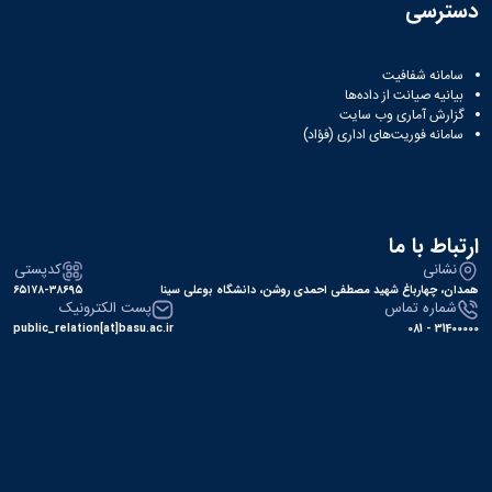
دسترسی
سامانه شفافیت
بیانیه صیانت از داده‌ها
گزارش آماری وب‌ سایت
سامانه فوریت‌های اداری (فؤاد)
ارتباط با ما
نشانی
کدپستی
همدان، چهارباغ شهید مصطفی احمدی روشن، دانشگاه بوعلی سینا
۶۵۱۷۸-۳۸۶۹۵
شماره تماس
پست الکترونیک
public_relation[at]basu.ac.ir
31400000 - 081